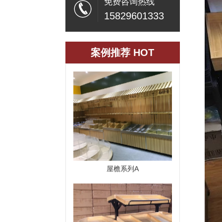
免费咨询热线
15829601333
案例推荐 HOT
松木蔬果平堆系列
屋檐系列A