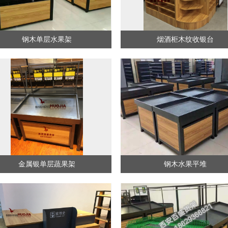
钢木单层水果架
烟酒柜木纹收银台
金属银单层蔬果架
钢木水果平堆