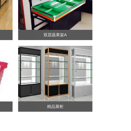
双层蔬果架A
精品展柜