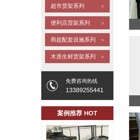
超市货架系列
>
便利店货架系列
>
商超配套设施系列
>
永辉款蔬果系列
木质生鲜货架系列
>
免费咨询热线
13389255441
案例推荐 HOT
永辉款蔬果架系列