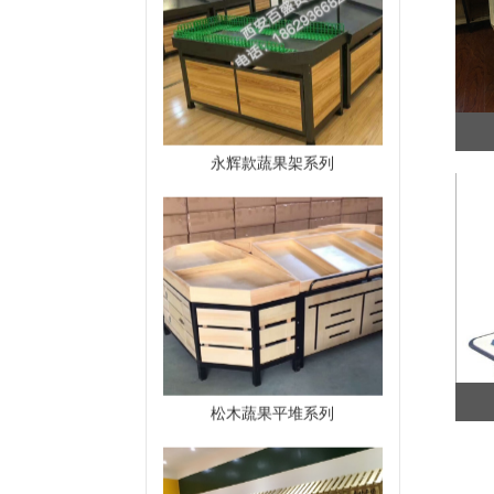
松木蔬果平堆系列
屋檐系列A